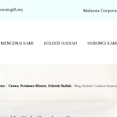
orategift.my
Malaysia Corporat
MENGENAI KAMI
KOLEKSI HADIAH
HUBUNGI KAM
ome
/
Cawan
,
Peralatan Minum
,
Seluruh Hadiah
/ Mug Hadiah Cetakan Kusto