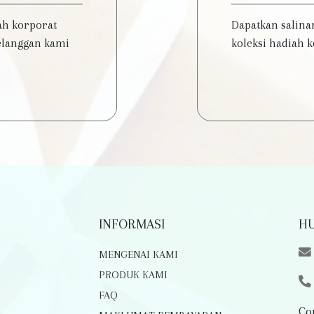
ah korporat
Dapatkan salina
elanggan kami
koleksi hadiah 
INFORMASI
HU
MENGENAI KAMI
PRODUK KAMI
FAQ
Co