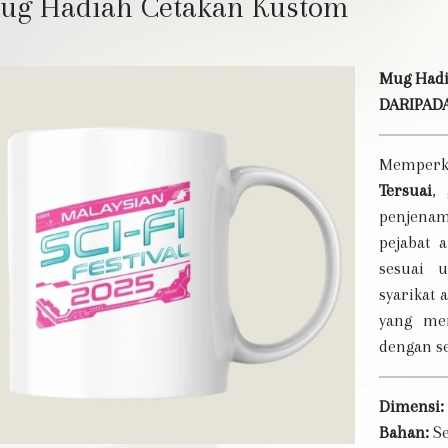
ug Hadiah Cetakan Kustom
Mug Hadi
DARIPAD
Memperk
Tersuai
,
penjenam
pejabat 
sesuai 
syarikat
yang mem
dengan se
Dimensi:
Bahan:
Se