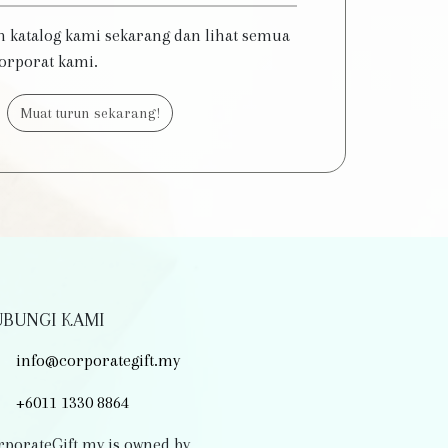
n katalog kami sekarang dan lihat semua
korporat kami.
Muat turun sekarang!
BUNGI KAMI
info@corporategift.my
+6011 1330 8864
rporateGift.my is owned by